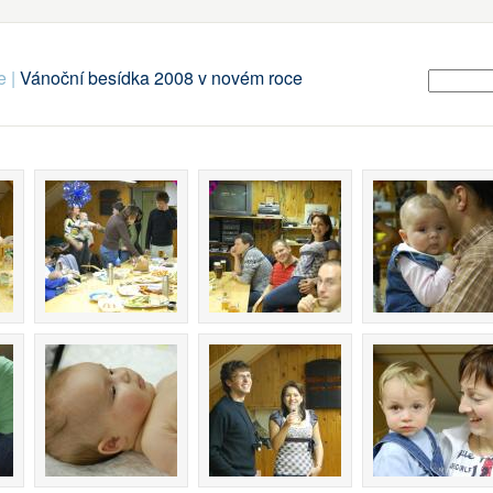
e
|
Vánoční besídka 2008 v novém roce